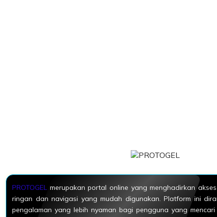
PROTOGEL
merupakan portal online yang menghadirkan akses 
ringan dan navigasi yang mudah digunakan. Platform ini dir
pengalaman yang lebih nyaman bagi pengguna yang mencari