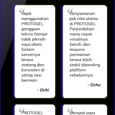
Sejak
Kenyamanan
menggunakan
jadi nilai utama
PROTOGEL,
di PROTOGEL.
gangguan
Perpindahan
teknis hampir
menu cepat,
tidak pernah
visualnya
saya alami.
bersih, dan
Sistem
respons
servernya
permainan
terasa
terasa lebih
matang dan
stabil dibanding
konsisten di
platform
setiap sesi
sebelumnya.
bermain.
- Ochu
- Ochi
PROTOGEL
Menurut saya