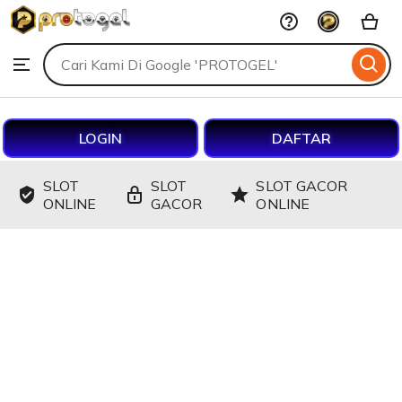
PROTOGEL
Skip
to
Search
Browse
ontent
for
items
or
shops
LOGIN
DAFTAR
SLOT
SLOT
SLOT GACOR
ONLINE
GACOR
ONLINE